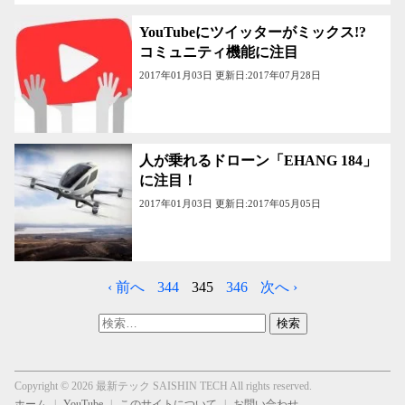
YouTubeにツイッターがミックス!?
コミュニティ機能に注目
2017年01月03日 更新日:2017年07月28日
人が乗れるドローン「EHANG 184」
に注目！
2017年01月03日 更新日:2017年05月05日
‹ 前へ
344
345
346
次へ ›
検
索:
Copyright © 2026 最新テック SAISHIN TECH All rights reserved.
ホーム
YouTube
このサイトについて
お問い合わせ