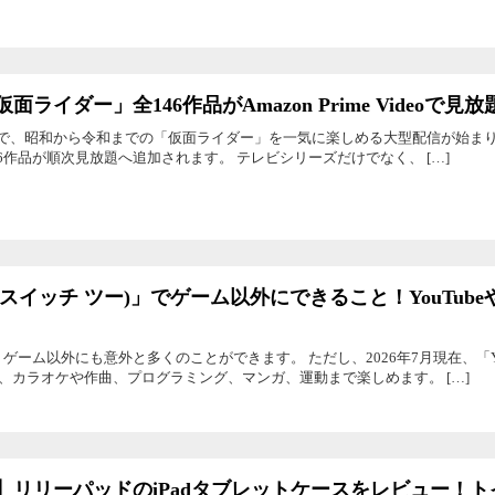
面ライダー」全146作品がAmazon Prime Videoで見
ideo」で、昭和から令和までの「仮面ライダー」を一気に楽しめる大型配信が始まりま
6作品が順次見放題へ追加されます。 テレビシリーズだけでなく、 […]
 2 (スイッチ ツー)」でゲーム以外にできること！YouTubeや
2」は、ゲーム以外にも意外と多くのことができます。 ただし、2026年7月現在、「
り、カラオケや作曲、プログラミング、マンガ、運動まで楽しめます。 […]
】リリーパッドのiPadタブレットケースをレビュー！ト