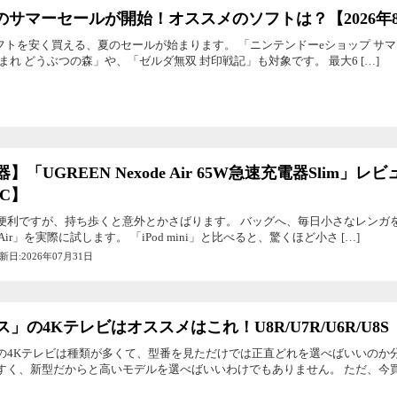
h」のサマーセールが開始！オススメのソフトは？【2026年
のソフトを安く買える、夏のセールが始まります。 「ニンテンドーeショップ サマ
まれ どうぶつの森」や、「ゼルダ無双 封印戦記」も対象です。 最大6 […]
器】「UGREEN Nexode Air 65W急速充電器Sli
-C】
は便利ですが、持ち歩くと意外とかさばります。 バッグへ、毎日小さなレンガ
 Air」を実際に試します。 「iPod mini」と比べると、驚くほど小さ […]
更新日:2026年07月31日
」の4Kテレビはオススメはこれ！U8R/U7R/U6R/U8S
の4Kテレビは種類が多くて、型番を見ただけでは正直どれを選べばいいのか
すく、新型だからと高いモデルを選べばいいわけでもありません。 ただ、今買う