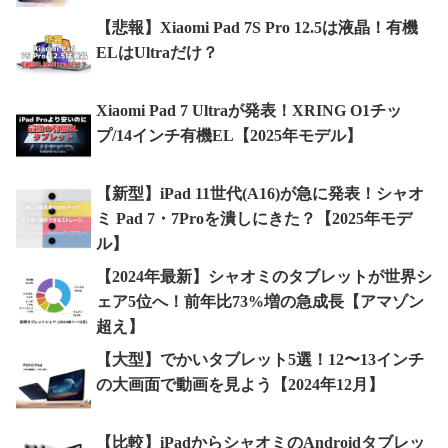
【悲報】Xiaomi Pad 7S Pro 12.5は液晶！有機
ELはUltraだけ？
Xiaomi Pad 7 Ultraが発表！XRING O1チッ
プ/14インチ有機EL【2025年モデル】
【新型】iPad 11世代(A16)が急に発表！シャオ
ミ Pad 7・7Proを潰しにきた？【2025年モデ
ル】
【2024年最新】シャオミのタブレットが世界シ
ェア5位へ！前年比73%増の急成長【アマゾン
超え】
【大型】でかいタブレット5選！12〜13インチ
の大画面で動画を見よう【2024年12月】
【比較】iPadからシャオミのAndroidタブレッ