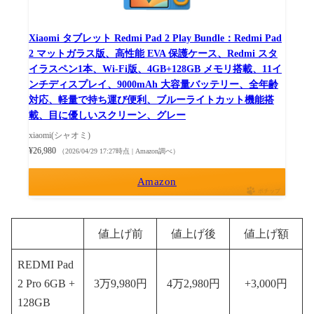
Xiaomi タブレット Redmi Pad 2 Play Bundle：Redmi Pad
2 マットガラス版、高性能 EVA 保護ケース、Redmi スタ
イラスペン1本、Wi-Fi版、4GB+128GB メモリ搭載、11イ
ンチディスプレイ、9000mAh 大容量バッテリー、全年齢
対応、軽量で持ち運び便利、ブルーライトカット機能搭
載、目に優しいスクリーン、グレー
xiaomi(シャオミ)
¥26,980
（2026/04/29 17:27時点 | Amazon調べ）
Amazon
ポチップ
値上げ前
値上げ後
値上げ額
REDMI Pad
2 Pro 6GB +
3万9,980円
4万2,980円
+3,000円
128GB