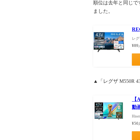
順位は去年と同じで
ました。
RE
レグザ
¥89
▲「レグザ M550R
【A
動画
Hise
¥50