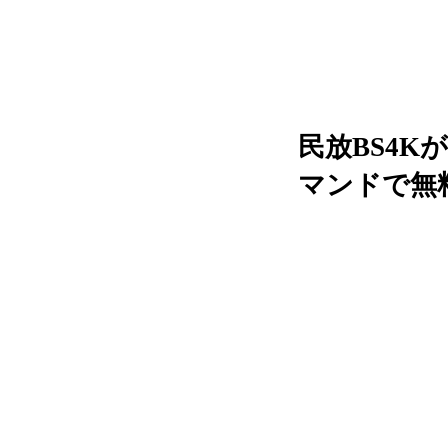
民放BS4K
マンドで無