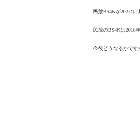
民放BS4Kが202
民放のBS4Kは20
今後どうなるかです