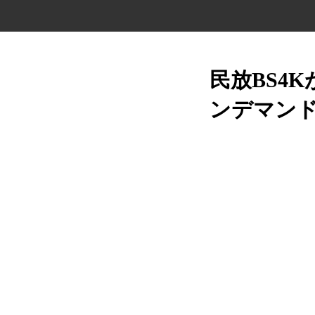
民放BS4
ンデマン