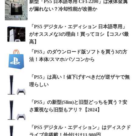
新型「PS5 日本語専用 CFI-2200」は液体金属
が漏れない？冷却性能が改善か
「PS5 デジタル・エディション 日本語専用」
がオススメな3の理由！買ってヨシ【コスパ最
高】
「PS5」のダウンロード版ソフトを買う3の方
法！本体/スマホ/パソコンから
「PS5」は高い！値下げすべきだが逆ザヤで無
理らしい
「PS5」の新型(Slim)と旧型どっちを買う？安
さ重視なら旧型もアリ？【2024】
「PS5 デジタル・エディション」はディスクド
ライブ非搭載！外付けは11,980円