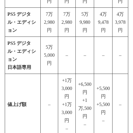
円
円
円
円
PS5 デジタ
7万
7万
5万
4万
4万
ル・エディシ
2,980
2,980
9,980
9,478
3,978
ョン
円
円
円
円
円
PS5 デジタ
5万
ル・エディシ
5,000
–
–
–
–
ョン
円
日本語専用
+1万
+6,500
3,000
+5,500
円
円
円
+1
値上げ額
–
+1万
+5,500
–
万,500
3,000
円
円
円
–
–
–