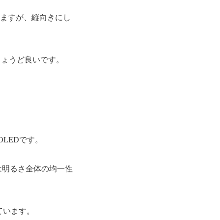
ていますが、縦向きにし
もちょうど良いです。
デムOLEDです。
EDは明るさ全体の均一性
ています。