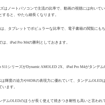
 S11シリーズはノートパソコンで主流の比率で、動画の視聴には向い
とすると、やたら細長くなります。
の3:2と4:3は、タブレットでポピュラーな比率で、電子書籍の閲覧に
、iPad Pro M4の勝利としておきます。
b S11シリーズがDynamic AMOLED 2X、iPad Pro M4がタン
LED 2Xは輝度の迫力やHDRの表現力に優れていて、タンデムOL
ています。
ンデムOLEDのほうが長く使えて焼きつき耐性も高いと言われ