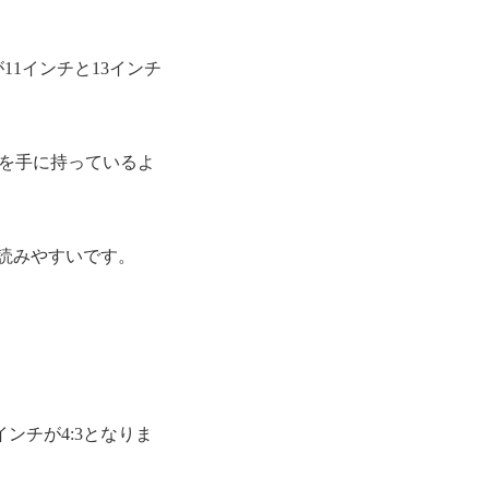
 M4が11インチと13インチ
レイを手に持っているよ
どが読みやすいです。
13インチが4:3となりま