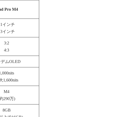
ad Pro M4
11インチ
13インチ
3:2
4:3
デムOLED
1,000nits
1,600nits
M4
(約290万)
8GB