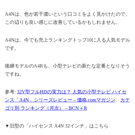
A4Nは、色が若干濃いという口コミをよく見かけたので、
この辺りも良い感じに改善しているかもしれません。
A4Nは、今でも売上ランキングトップ10に入る人気モデル
です。
後継モデルのA4Rも、小型テレビの新たな定番となりそう
ですね。
参考:
32V型フルHDの実力は？ 人気の小型テレビ ハイセ
ンス「A4N」シリーズレビュー – 価格.comマガジン
、
カテ
ゴリ別 ランキング（月次） – BCN＋R
▼旧型の「ハイセンス A4N 32インチ」はこちら