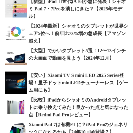
【新型】iPad 11世代(A16)が急に発表！シャオ
ミ Pad 7・7Proを潰しにきた？【2025年モデ
ル】
【2024年最新】シャオミのタブレットが世界シ
ェア5位へ！前年比73%増の急成長【アマゾン
超え】
【大型】でかいタブレット5選！12〜13インチ
の大画面で動画を見よう【2024年12月】
【安い】Xiaomi TV S mini LED 2025 Series登
場！量子ドットminiLEDチューナーレス【ゲー
ム用にも】
【比較】iPadからシャオミのAndroidタブレッ
トに乗り換えてみた！良かった点と気になった
点【Redmi Pad Proレビュー】
Xiaomi Pad 7は有機ELに？iPad Proのジェネリ
ックになれるかも【24年10月頃登場？】