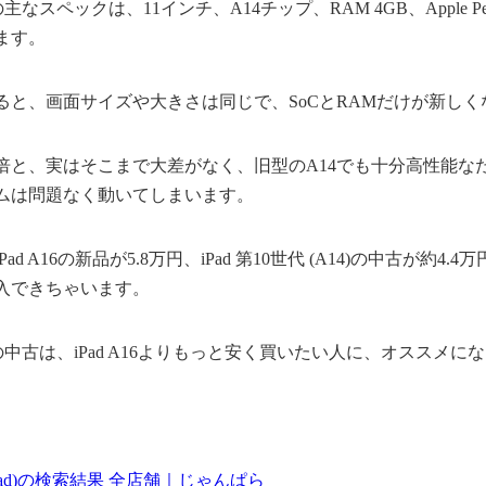
14)の主なスペックは、11インチ、A14チップ、RAM 4GB、Apple Pen
ます。
ると、画面サイズや大きさは同じで、SoCとRAMだけが新しく
.2倍と、実はそこまで大差がなく、旧型のA14でも十分高性能
ムは問題なく動いてしまいます。
d A16の新品が5.8万円、iPad 第10世代 (A14)の中古が約4
入できちゃいます。
A14)の中古は、iPad A16よりもっと安く買いたい人に、オススメ
(iPad)の検索結果 全店舗｜じゃんぱら