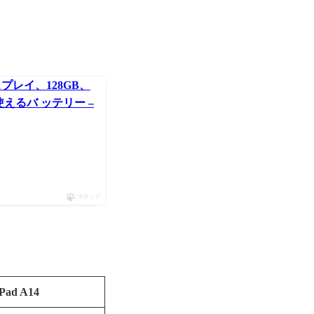
 ディスプレイ、128GB、
中使えるバ ッテリー –
ポチップ
iPad A14