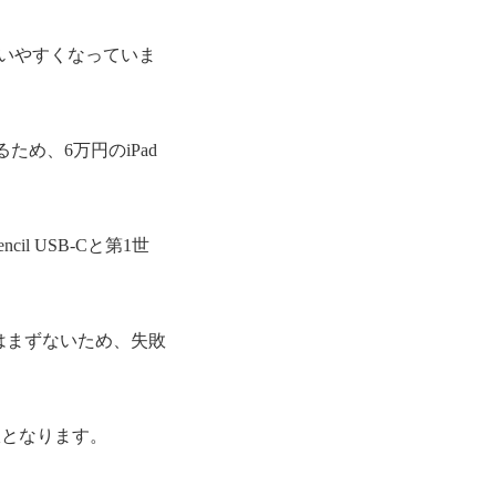
、買いやすくなっていま
め、6万円のiPad
il USB-Cと第1世
はまずないため、失敗
択となります。