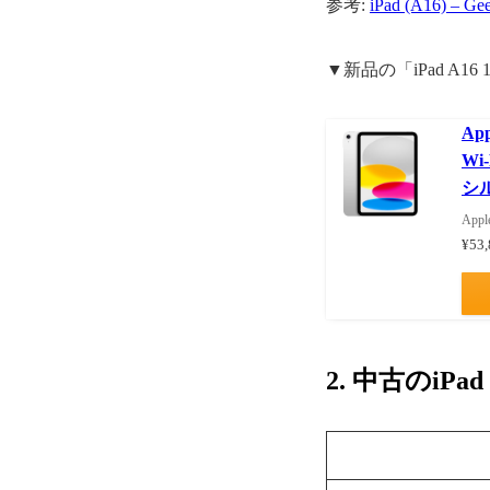
参考:
iPad (A16) – Ge
▼新品の「iPad A16
Ap
Wi
シ
App
¥53
2. 中古のiPad