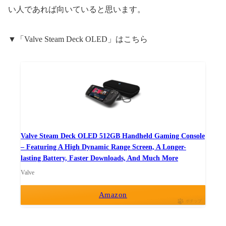
い人であれば向いていると思います。
▼「Valve Steam Deck OLED」はこちら
Valve Steam Deck OLED 512GB Handheld Gaming Console
– Featuring A High Dynamic Range Screen, A Longer-
lasting Battery, Faster Downloads, And Much More
Valve
Amazon
ポチップ