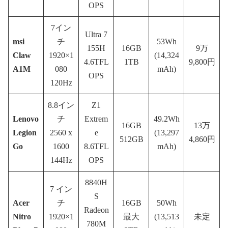
OPS
7イン
Ultra 7
msi
チ
53Wh
155H
16GB
9万
Claw
1920×1
(14,324
4.6TFL
1TB
9,800円
A1M
080
mAh)
OPS
120Hz
8.8イン
Z1
Lenovo
チ
Extrem
49.2Wh
16GB
13万
Legion
2560 x
e
(13,297
512GB
4,860円
Go
1600
8.6TFL
mAh)
144Hz
OPS
8840H
7 イン
S
Acer
チ
16GB
50Wh
Radeon
Nitro
1920×1
最大
(13,513
未定
780M