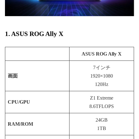
1. ASUS ROG Ally X
ASUS ROG Ally X
7インチ
画面
1920×1080
120Hz
Z1 Extreme
CPU/GPU
8.6TFLOPS
24GB
RAM/ROM
1TB