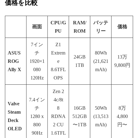
価格を比較
CPU/G
RAM/
バッテ
画面
価格
PU
ROM
リー
7イン
Z1
ASUS
チ
Extrem
80Wh
24GB
13万
ROG
1920×1
e
(21,621
1TB
9,800円
Ally X
080
8.6TFL
mAh)
120Hz
OPS
Zen 2
7.4イン
4c/8t
Valve
チ
8
16GB
50Wh
8万
Steam
1280 x
RDNA
512GB
(13,513
4,800
Deck
800
2 CU
〜1TB
mAh)
円〜
OLED
90Hz
1.6TFL