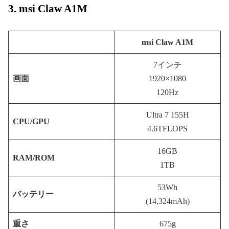
3. msi Claw A1M
msi Claw A1M
7インチ
画面
1920×1080
120Hz
Ultra 7 155H
CPU/GPU
4.6TFLOPS
16GB
RAM/ROM
1TB
53Wh
バッテリー
(14,324mAh)
重さ
675g