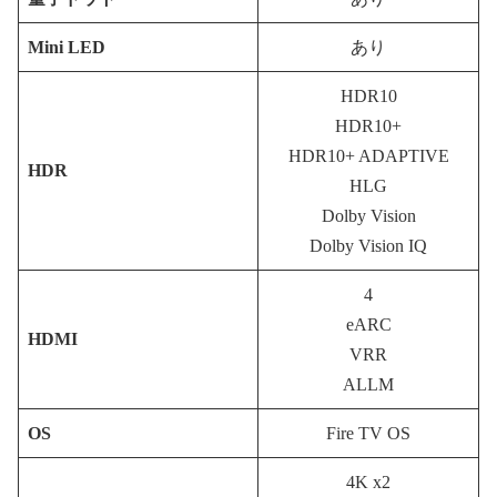
Mini LED
あり
HDR10
HDR10+
HDR10+ ADAPTIVE
HDR
HLG
Dolby Vision
Dolby Vision IQ
4
eARC
HDMI
VRR
ALLM
OS
Fire TV OS
4K x2