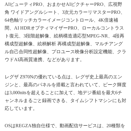
AIビューティPRO、おまかせAIピクチャーPRO、広視野
角 ワイドアングルシート、3次元カラーリマスターPRO、
64色軸リッチカラーイメージコントロール、4K倍速補
間、AI HDRオプティマイザーPRO、ローカルコントラス
ト復元、3段階超解像、絵柄構造適応型MPEG-NR、4段再
構成型超解像、絵柄解析 再構成型超解像、マルチアング
ル自己合同性超解像、プロユース映像分析設定機能、クラ
ウドAI高画質連携、などがあります。
レグザ Z970Nの優れている点は、レグザ史上最高のエン
ジンと、最高のパネルを搭載と言われていて、ピーク輝度
は3,000nitsを超えることに加えて、地デジ番組を最大6チ
ャンネルまるごと録画できる、タイムシフトマシンにも対
応しています。
OSはREGZA独自仕様で、動画配信サービスは、20種類を