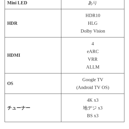
Mini LED
あり
HDR10
HDR
HLG
Dolby Vision
4
eARC
HDMI
VRR
ALLM
Google TV
OS
(Android TV OS)
4K x3
チューナー
地デジ x3
BS x3