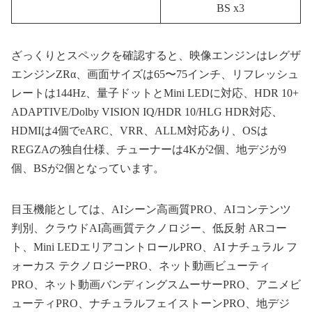
BS x3
ざっくりとスペックを確認すると、映像エンジンはレグザ
エンジンZRα、画面サイズは65〜75インチ、リフレッシュ
レートは144Hz、量子ドットとMini LEDに対応、HDR 10+
ADAPTIVE/Dolby VISION IQ/HDR 10/HLG HDR対応、
HDMIは4個でeARC、VRR、ALLM対応あり、OSは
REGZAの独自仕様、チューナーは4Kが2個、地デジが9
個、BSが2個となっています。
目玉機能としては、AIシーン高画質PRO、AIコンテンツ
判別、クラウドAI高画質テクノロジー、低反射 ARコー
ト、Mini LEDエリアコントロールPRO、AI ナチュラル フ
ォーカス テクノロジーPRO、ネット動画ビューティ
PRO、ネット動画バンディングスムーサーPRO、アニメビ
ューティPRO、ナチュラルフェイストーンPRO、地デジ