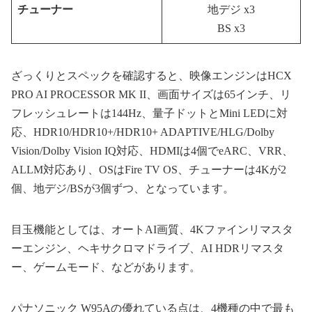
チューナー
地デジ x3
BS x3
ざっくりとスペックを確認すると、映像エンジンはHCX
PRO AI PROCESSOR MK II、画面サイズは65インチ、リ
フレッシュレートは144Hz、量子ドットとMini LEDに対
応、HDR10/HDR10+/HDR10+ ADAPTIVE/HLG/Dolby
Vision/Dolby Vision IQ対応、HDMIは4個でeARC、VRR、
ALLM対応あり、OSはFire TV OS、チューナーは4Kが2
個、地デジ/BSが3個ずつ、となっています。
目玉機能としては、オートAI画質、4Kファインリマスタ
ーエンジン、ヘキサクロマドライブ、AI HDRリマスタ
ー、ゲームモード、などがあります。
パナソニック W95Aの優れている点は、4機種の中で最も