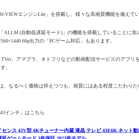
I-VIEWエンジンLite」を搭載し、様々な高画質機能を備えて
応し、「ALLM (自動低遅延モード)」の機能を搭載していることに
60×1440 60p出力の「PCゲーム対応」もあります。
e、TVer、アマプラ、ネトフリなどの動画配信サービスのアプリを内
ます。
K」は、なるべく価格は抑えつつも、画質にはある程度こだわり
 43インチ」はこちら
センス 43V型 4Kチューナー内蔵 液晶 テレビ 43E6K ネット動
遅延ゲームモード 3年保証 2023年モデル