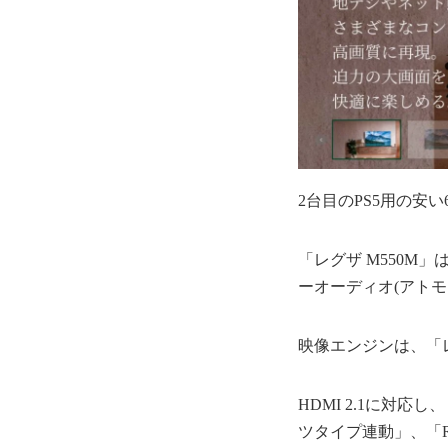
2台目のPS5用の安い
「レグザ M550M」
ーオーディオ(アト
映像エンジンは、「
HDMI 2.1に対
ツタイプ連動」、「R