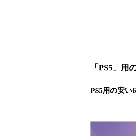
「PS5」用
PS5用の安い6