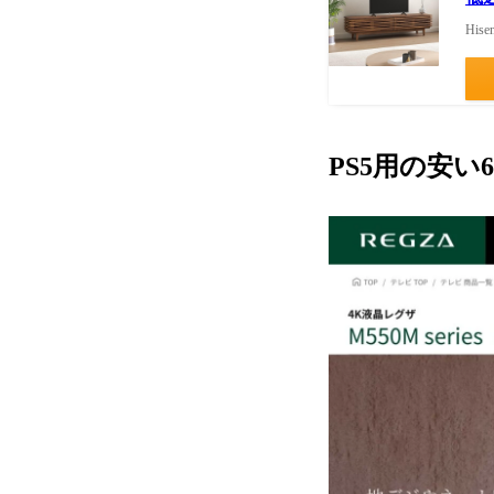
His
PS5用の安い6