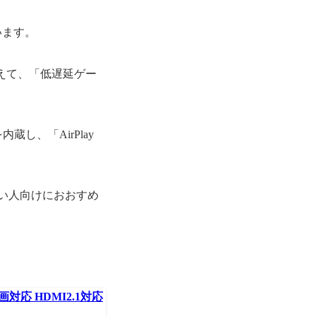
います。
加えて、「低遅延ゲー
蔵し、「AirPlay
たい人向けにおおすめ
画対応 HDMI2.1対応