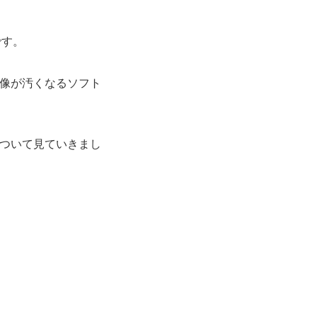
です。
映像が汚くなるソフト
。
」について見ていきまし