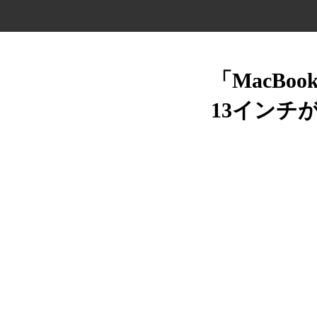
「MacBo
13インチ