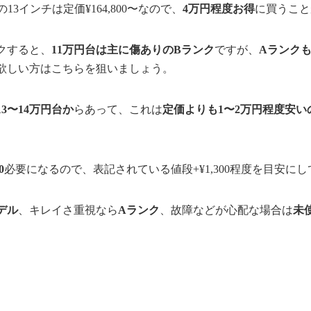
M2」の13インチは定価¥164,800〜なので、
4万円程度お得
に買うこと
クすると、
11万円台は主に傷ありのBランク
ですが、
Aランクも
欲しい方はこちらを狙いましょう。
3〜14万円台か
らあって、これは
定価よりも1〜2万円程度安い
0
必要になるので、表記されている値段+¥1,300程度を目安に
デル
、キレイさ重視なら
Aランク
、故障などが心配な場合は
未