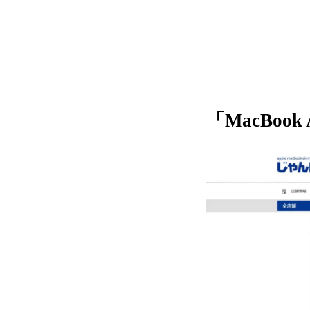
「MacBo