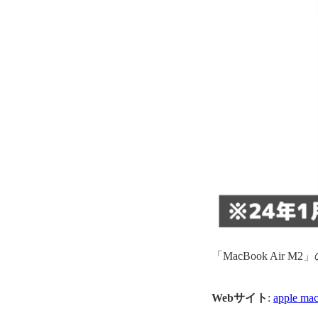
「MacBook Air M
Webサイト
:
apple