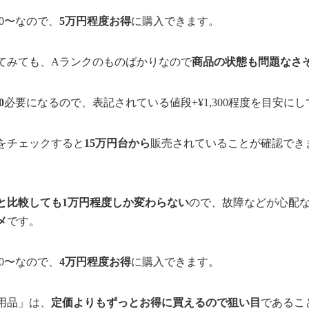
00〜なので、
5万円程度お得
に購入できます。
てみても、Aランクのものばかりなので
商品の状態も問題なさ
0
必要になるので、表記されている値段+¥1,300程度を目安に
をチェックすると
15万円台から
販売されていることが確認できます
と比較しても1万円程度しか変わらない
ので、故障などが心配
メ
です。
00〜なので、
4万円程度お得
に購入できます。
用品」は、
定価よりもずっとお得に買えるので狙い目
であるこ