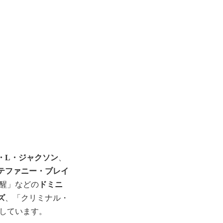
・L・ジャクソン
、
テファニー・ブレイ
覚醒」などの
ドミニ
ズ
、「クリミナル・
しています。