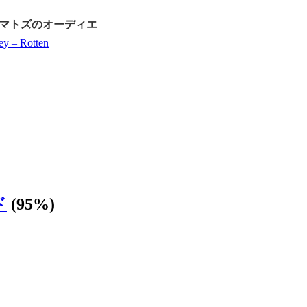
マトズのオーディエ
ey – Rotten
ド
(95%)