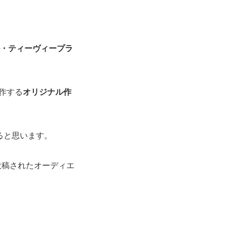
ップル・ティーヴィープラ
作する
オリジナル作
ると思います。
」に投稿されたオーディエ
。