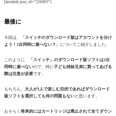
[itemlink post_id=”226003″]
最後に
今回は、『
スイッチのダウンロード版はアカウントを分け
よう！2台同時に遊べない？
』についてご紹介しました。
このように、
「スイッチ」のダウンロード版ソフトは2台
同時に遊べない
ので、特に
子ども姉妹兄弟に買ってあげる
際は注意が必要
です。
もちろん、
大人が1人で楽しむ目的であればダウンロード
版ソフトを選択しても何の問題もない
と思います。
おそらく
将来的にはカートリッジは廃止されて全てダウン