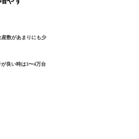
を増やす
の生産数があまりにも少
子が良い時は3〜4万台