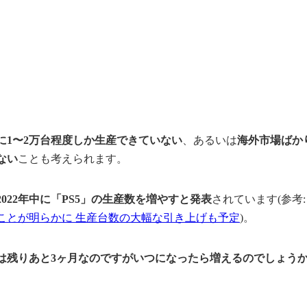
に1〜2万台程度しか生産できていない
、あるいは
海外市場ばか
ない
ことも考えられます。
022年中に「PS5」の生産数を増やすと発表
されています(参考
たことが明らかに 生産台数の大幅な引き上げも予定
)。
は残りあと3ヶ月なのですがいつになったら増えるのでしょう