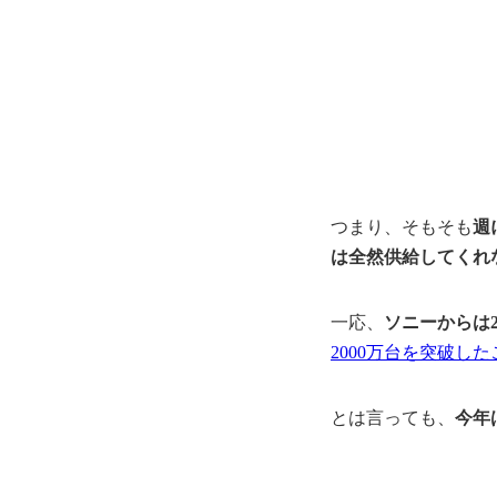
つまり、そもそも
週
は全然供給してくれ
一応、
ソニーからは2
2000万台を突破し
とは言っても、
今年