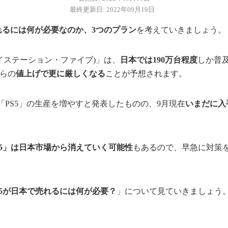
最終更新日: 2022年09月19日
れるには何が必要なのか、3つのプラン
を考えていきましょう。
5 (プレイステーション・ファイブ)」は、
日本では190万台程度
しか普及
からの
値上げで更に厳しくなる
ことが予想されます。
に「PS5」の生産を増やすと発表したものの、9月現在
いまだに入
S5」は日本市場から消えていく可能性
もあるので、早急に対策
S5が日本で売れるには何が必要？
」について見ていきましょう