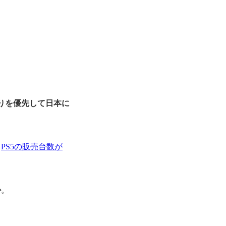
りを優先して日本に
:
PS5の販売台数が
か
。