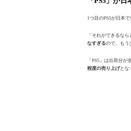
「PS5」が日
1つ目のPS5が日本
「それができるなら
なすぎる
ので、もう
「PS5」は出荷分
程度の売り上げ
とな