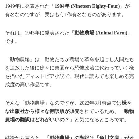
1949年に発表された「
1984年 (Nineteen Eighty-Four)
」が
有名なのですが、実はもう1作有名なものがあります。
それは、1945年に発表された「
動物農場 (Animal Farm)
」
です。
「動物農場」は、動物たちが農場で革命を起こし人間たち
を追放した後に徐々に楽園から恐怖政治に代わっていく様
を描いたディストピア小説で、現代に読んでも楽しめる完
成度の高い作品です。
そんな「動物農場」なのですが、2022年8月時点では
様々
な出版社から様々な翻訳版が販売
されているため、「
動物
農場の翻訳はどれがいいの？
」と気になるところです。
結論から言うと、
「動物農場」の翻訳は「角川文庫」がオ