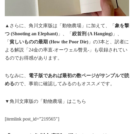
▲さらに、角川文庫版は「動物農場」に加えて、「
象を撃
つ (Shooting an Elephant)
」、「
絞首刑 (A Hanging)
」、
「
貧しいものの最期 (How the Poor Die)
」の3本と、訳者に
よる解説「24金の率直-オーウェル瞥見-」も収録されてい
るのでお得感があります。
ちなみに、
電子版であれば最初の数ページがサンプルで読
める
ので、事前に確認してみるのもオススメです。
▼角川文庫版の「動物農場」はこちら
[itemlink post_id=”219565″]