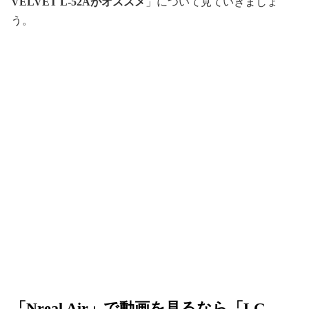
VELVET L-52Aがオススメ
」について見ていきましょ
う。
「Nreal Air」で動画を見るなら「LG