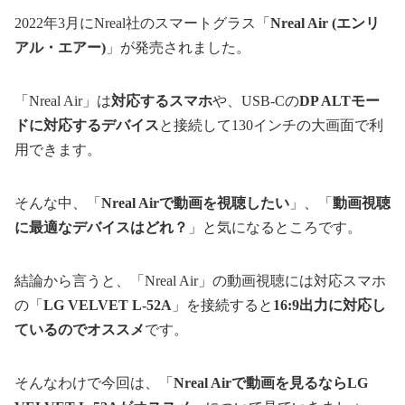
2022年3月にNreal社のスマートグラス「
Nreal Air (エンリ
アル・エアー)
」が発売されました。
「Nreal Air」は
対応するスマホ
や、USB-Cの
DP ALTモー
ドに対応するデバイス
と接続して130インチの大画面で利
用できます。
そんな中、「
Nreal Airで動画を視聴したい
」、「
動画視聴
に最適なデバイスはどれ？
」と気になるところです。
結論から言うと、「Nreal Air」の動画視聴には対応スマホ
の「
LG VELVET L-52A
」を接続すると
16:9出力に対応し
ているのでオススメ
です。
そんなわけで今回は、「
Nreal Airで動画を見るならLG