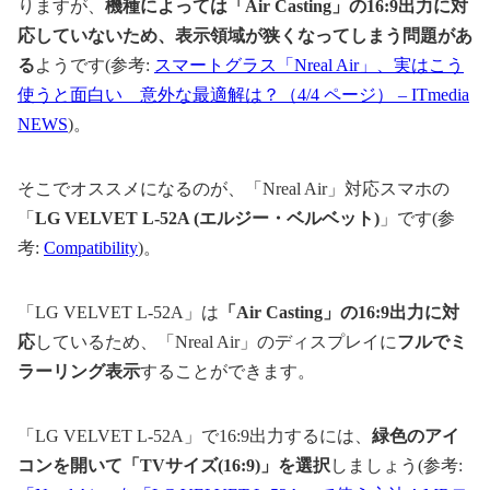
りますが、
機種によっては「Air Casting」の16:9出力に対
応していないため、表示領域が狭くなってしまう問題があ
る
ようです(参考:
スマートグラス「Nreal Air」、実はこう
使うと面白い 意外な最適解は？（4/4 ページ） – ITmedia
NEWS
)。
そこでオススメになるのが、「Nreal Air」対応スマホの
「
LG VELVET L-52A (エルジー・ベルベット)
」です(参
考:
Compatibility
)。
「LG VELVET L-52A」は
「Air Casting」の16:9出力に対
応
しているため、「Nreal Air」のディスプレイに
フルでミ
ラーリング表示
することができます。
「LG VELVET L-52A」で16:9出力するには、
緑色のアイ
コンを開いて「TVサイズ(16:9)」を選択
しましょう(参考: