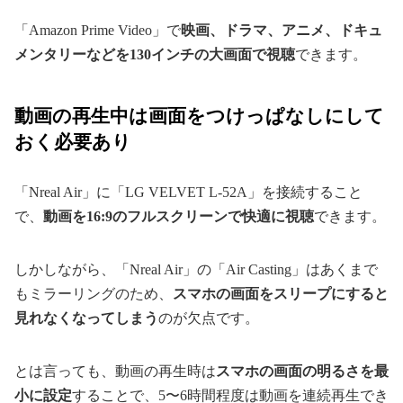
「Amazon Prime Video」で
映画、ドラマ、アニメ、ドキュ
メンタリーなどを130インチの大画面で視聴
できます。
動画の再生中は画面をつけっぱなしにして
おく必要あり
「Nreal Air」に「LG VELVET L-52A」を接続すること
で、
動画を16:9のフルスクリーンで快適に視聴
できます。
しかしながら、「Nreal Air」の「Air Casting」はあくまで
もミラーリングのため、
スマホの画面をスリープにすると
見れなくなってしまう
のが欠点です。
とは言っても、動画の再生時は
スマホの画面の明るさを最
小に設定
することで、5〜6時間程度は動画を連続再生でき