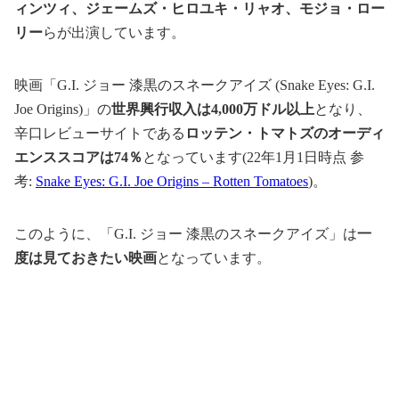
ィンツィ、ジェームズ・ヒロユキ・リャオ、モジョ・ロー
リー
らが出演しています。
映画「G.I. ジョー 漆黒のスネークアイズ (Snake Eyes: G.I.
Joe Origins)」の
世界興行収入は4,000万ドル以上
となり、
辛口レビューサイトである
ロッテン・トマトズのオーディ
エンススコアは74％
となっています(22年1月1日時点 参
考:
Snake Eyes: G.I. Joe Origins – Rotten Tomatoes
)。
このように、「G.I. ジョー 漆黒のスネークアイズ」は
一
度は見ておきたい映画
となっています。