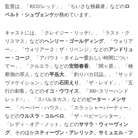
監督は、「RED/レッド」、「ちいさな独裁者」などの
ロ
ベルト・シュヴェンケ
が務めています。
キャストには、「クレイジー・リッチ!」、「ラスト・ク
リスマス」などの
ヘンリー・ゴールディング
、「ウォリア
ー」、「ウォリアー２：ザ・リベンジ」などの
アンドリュ
ー・コージ
、「アバウト・タイム〜愛おしい時間につい
て〜」、「クルエラ」などの
安部春香
、「関ヶ原」、「検
察側の罪人」などの
平岳大
、「釣りバカ日誌」、「サッド
ヴァケイション」などの
石田えり
、「ザ・レイド」、「五
行の刺客」などの
イコ・ウワイス
、「300<スリーハンド
レッド>」、「スパルタカス」などの
ピーター・メンサ
ー
、「ペーパー・ハウス」、「スラッシャーパーティー」
などの
ウルスラ・コルベロ
、「ザ・ベビーシッター」、
「レディ・オア・ノット」などの
サマラ・ウィーヴィン
グ
、そのほか
スティーヴン・アレリック、サミュエル・フ