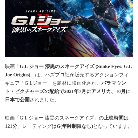
映画「
G.I. ジョー 漆黒のスネークアイズ (Snake Eyes: G.I.
Joe Origins)
」は、ハズブロ社が販売するアクションフィ
ギュア「G.I.ジョー」を題材に映画化され、
パラマウン
ト・ピクチャーズの配給で2021年7月にアメリカ、10月に
日本で公開
されました。
映画「G.I. ジョー 漆黒のスネークアイズ」の
上映時間は
121分
、レーティングは
G(年齢制限なし)
となっています。