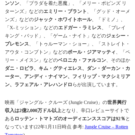
ンソン
、「プラダを着た悪魔」、「メリー・ポピンズ リ
ターンズ」などの
エミリー・ブラント
、「グッド・オーメ
ンズ」などの
ジャック・ホワイトホール
、「ドミノ」、
「X-ミッション」などの
エドガー・ラミレス
、「ブレイ
キング・バッド」、「ゲーム・ナイト」などの
ジェシー・
プレモンス
、「トゥルーマン・ショー」、「ストレイト・
アウタ・コンプトン」などの
ポール・ジアマッティ
、「ペ
リー・メイスン」などの
ベロニカ・ファルコン
、そのほか
ダニ・ロビラ、キム・グティエレス、ダン・ダーカン・カ
ーター、アンディ・ナイマン、フィリップ・マクシミリア
ン、ラフェアル・アレハンドロ
らが出演しています。
映画「ジャングル・クルーズ (Jungle Cruise)」の
世界興行
収入は2億2,000万ドル以上
となり、辛口レビューサイトで
ある
ロッテン・トマトズのオーディエンススコアは92％
と
なっています(22年1月11日時点 参考:
Jungle Cruise – Rotten
Tomatoes
)。