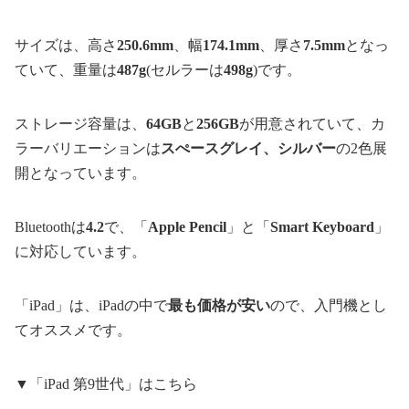
サイズは、高さ
250.6mm
、幅
174.1mm
、厚さ
7.5mm
となっ
ていて、重量は
487g
(セルラーは
498g
)です。
ストレージ容量は、
64GB
と
256GB
が用意されていて、カ
ラーバリエーションは
スぺースグレイ、シルバー
の2色展
開となっています。
Bluetoothは
4.2
で、「
Apple Pencil
」と「
Smart Keyboard
」
に対応しています。
「iPad」は、iPadの中で
最も価格が安い
ので、入門機とし
てオススメです。
▼「iPad 第9世代」はこちら