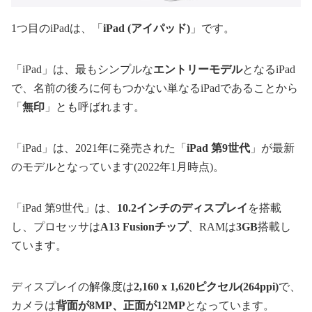
1つ目のiPadは、「
iPad (アイパッド)
」です。
「iPad」は、最もシンプルな
エントリーモデル
となるiPad
で、名前の後ろに何もつかない単なるiPadであることから
「
無印
」とも呼ばれます。
「iPad」は、2021年に発売された「
iPad 第9世代
」が最新
のモデルとなっています(2022年1月時点)。
「iPad 第9世代」は、
10.2インチのディスプレイ
を搭載
し、プロセッサは
A13 Fusionチップ
、RAMは
3GB
搭載し
ています。
ディスプレイの解像度は
2,160 x 1,620ピクセル(264ppi)
で、
カメラは
背面が8MP、正面が12MP
となっています。