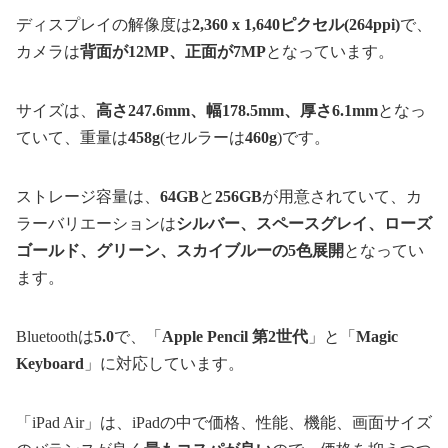
ディスプレイの解像度は
2,360 x 1,640ピクセル(264ppi)
で、
カメラは
背面が12MP、正面が7MP
となっています。
サイズは、
高さ247.6mm、幅178.5mm、厚さ6.1mm
となっ
ていて、重量は
458g
(セルラーは
460g
)です。
ストレージ容量は、
64GB
と
256GB
が用意されていて、カ
ラーバリエーションは
シルバー、スペースグレイ、ローズ
ゴールド、グリーン、スカイブルーの5色展開
となってい
ます。
Bluetoothは
5.0
で、「
Apple Pencil 第2世代
」と「
Magic
Keyboard
」に対応しています。
「iPad Air」は、iPadの中で価格、性能、機能、画面サイズ