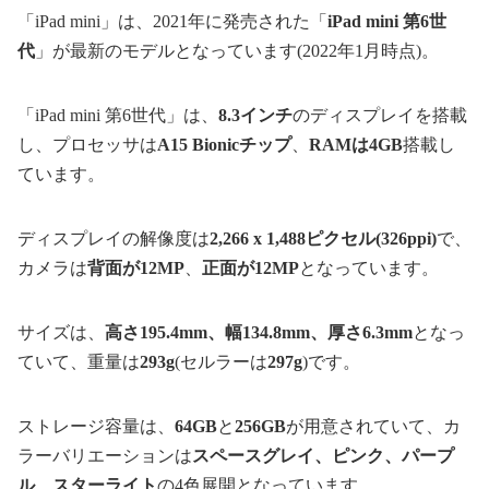
「iPad mini」は、2021年に発売された「
iPad mini 第6世
代
」が最新のモデルとなっています(2022年1月時点)。
「iPad mini 第6世代」は、
8.3インチ
のディスプレイを搭載
し、プロセッサは
A15 Bionicチップ
、
RAMは4GB
搭載し
ています。
ディスプレイの解像度は
2,266 x 1,488ピクセル(326ppi)
で、
カメラは
背面が12MP
、
正面が12MP
となっています。
サイズは、
高さ195.4mm、幅134.8mm、厚さ6.3mm
となっ
ていて、重量は
293g
(セルラーは
297g
)です。
ストレージ容量は、
64GB
と
256GB
が用意されていて、カ
ラーバリエーションは
スペースグレイ、ピンク、パープ
ル、スターライト
の4色展開となっています。