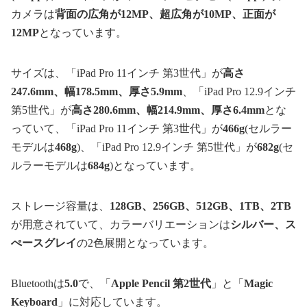
カメラは
背面の広角が12MP、超広角が10MP、正面が
12MP
となっています。
サイズは、「iPad Pro 11インチ 第3世代」が
高さ
247.6mm、幅178.5mm、厚さ5.9mm
、「iPad Pro 12.9インチ
第5世代」が
高さ280.6mm、幅214.9mm、厚さ6.4mm
とな
っていて、「iPad Pro 11インチ 第3世代」が
466g
(セルラー
モデルは
468g
)、「iPad Pro 12.9インチ 第5世代」が
682g
(セ
ルラーモデルは
684g
)となっています。
ストレージ容量は、
128GB、256GB、512GB、1TB、2TB
が用意されていて、カラーバリエーションは
シルバー、ス
ぺースグレイ
の2色展開となっています。
Bluetoothは
5.0
で、「
Apple Pencil 第2世代
」と「
Magic
Keyboard
」に対応しています。