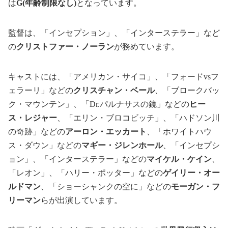
は
G(年齢制限なし)
となっています。
監督は、「インセプション」、「インターステラー」など
の
クリストファー・ノーラン
が務めています。
キャストには、「アメリカン・サイコ」、「フォードvsフ
ェラーリ」などの
クリスチャン・ベール
、「ブロークバッ
ク・マウンテン」、「Dr.パルナサスの鏡」などの
ヒー
ス・レジャー
、「エリン・ブロコビッチ」、「ハドソン川
の奇跡」などの
アーロン・エッカート
、「ホワイトハウ
ス・ダウン」などの
マギー・ジレンホール
、「インセプシ
ョン」、「インターステラー」などの
マイケル・ケイン
、
「レオン」、「ハリー・ポッター」などの
ゲイリー・オー
ルドマン
、「ショーシャンクの空に」などの
モーガン・フ
リーマン
らが出演しています。