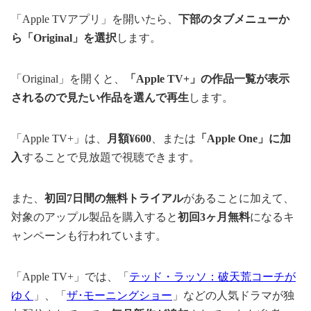
「Apple TVアプリ」を開いたら、
下部のタブメニューか
ら「Original」を選択
します。
「Original」を開くと、
「Apple TV+」の作品一覧が表示
されるので見たい作品を選んで再生
します。
「Apple TV+」は、
月額¥600
、または
「Apple One」に加
入
することで見放題で視聴できます。
また、
初回7日間の無料トライアル
があることに加えて、
対象のアップル製品を購入すると
初回3ヶ月無料
になるキ
ャンペーンも行われています。
「Apple TV+」では、「
テッド・ラッソ：破天荒コーチが
ゆく
」、「
ザ･モーニングショー
」などの人気ドラマが独