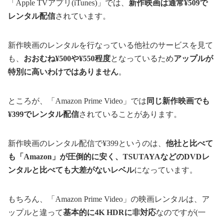
「Apple TVアプリ(iTunes)」では、
新作映画は通常¥509で
レンタル配信
されています。
新作映画のレンタルを行なっている他社のサービスを見て
も、
おおむね¥500や¥550程度
となっているため
アップルが
特別に高いわけではありません
。
ところが、「Amazon Prime Video」では
同じ新作映画でも
¥399でレンタル配信
されていることがあります。
新作映画のレンタル配信で¥399というのは、
他社と比べて
も「Amazon」が圧倒的に安く、TSUTAYAなどのDVDレ
ンタルと比べても大差がないレベル
になっています。
もちろん、「Amazon Prime Video」の映画レンタルは、ア
ップルと違って
基本的に4K HDRに非対応
なのですが(一