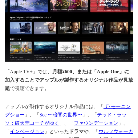
「Apple TV+」では、
月額¥600、または「Apple One」に
加入することでアップルが製作するオリジナル作品が見放
題
で視聴できます。
アップルが製作するオリジナル作品には、「
ザ･モーニン
グショー
」、「
See 〜暗闇の世界〜
」、「
テッド・ラッ
ソ：破天荒コーチがゆく
」、「
ファウンデーション
」、
「
インベージョン
」といった
ドラマ
や、「
ウルフウォーカ