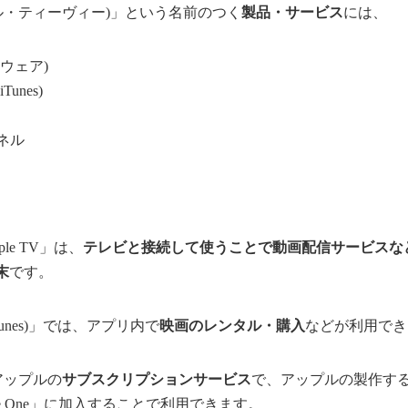
アップル・ティーヴィー)」という名前のつく
製品・サービス
には、
ドウェア)
Tunes)
ンネル
。
le TV」は、
テレビと接続して使うことで動画配信サービスな
末
です。
iTunes)」では、アプリ内で
映画のレンタル・購入
などが利用でき
、アップルの
サブスクリプションサービス
で、アップルの製作す
ple One」に加入することで利用できます。