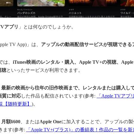
 TVアプリ
」とは何なのでしょうか。
pple TV App)」は、
アップルの動画配信サービスが視聴できる
」では、
iTunes映画のレンタル・購入、Apple TV+の視聴、App
の視聴
といったサービスが利用できます。
、
最新の映画から往年の旧作映画まで、レンタルまたは購入し
高画質に対応
した作品も配信されています(参考:
「Apple TVアプリ
覧【随時更新】
)。
、
月額¥600
、または
Apple One
に加入することで、アップルの製
きます(参考:
「Apple TV+(プラス)」の番組表！作品の一覧を