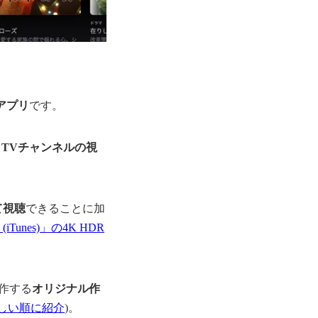
アプリ
です。
le TVチャンネルの視
て視聴
できることに加
(iTunes)」の4K HDR
作する
オリジナル作
新しい順に紹介
)。