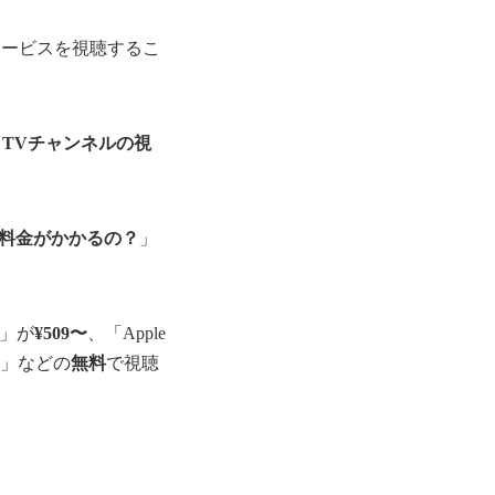
サービスを視聴するこ
le TVチャンネルの視
料金がかかるの？
」
入」が
¥509〜
、「Apple
ts」などの
無料
で視聴