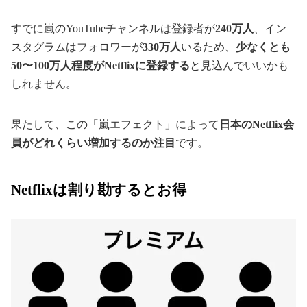
すでに嵐のYouTubeチャンネルは登録者が
240万人
、イン
スタグラムはフォロワーが
330万人
いるため、
少なくとも
50〜100万人程度がNetflixに登録する
と見込んでいいかも
しれません。
果たして、この「嵐エフェクト」によって
日本のNetflix会
員がどれくらい増加するのか注目
です。
Netflixは割り勘するとお得