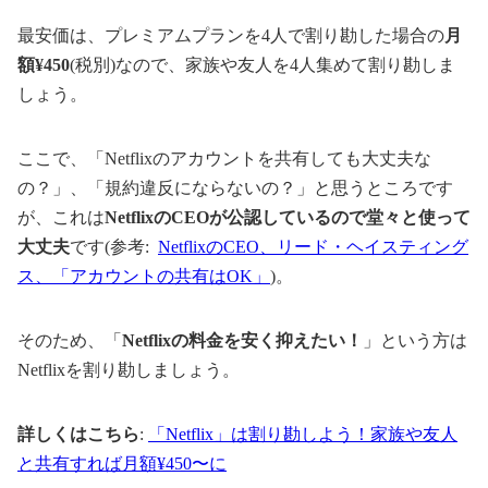
最安価は、プレミアムプランを4人で割り勘した場合の
月
額¥450
(税別)なので、家族や友人を4人集めて割り勘しま
しょう。
ここで、「Netflixのアカウントを共有しても大丈夫な
の？」、「規約違反にならないの？」と思うところです
が、これは
NetflixのCEOが公認しているので堂々と使って
大丈夫
です(参考:
NetflixのCEO、リード・ヘイスティング
ス、「アカウントの共有はOK」
)。
そのため、「
Netflixの料金を安く抑えたい！
」という方は
Netflixを割り勘しましょう。
詳しくはこちら
:
「Netflix」は割り勘しよう！家族や友人
と共有すれば月額¥450〜に