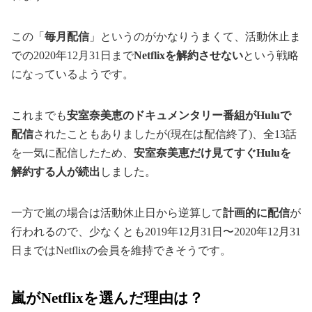
この「
毎月配信
」というのがかなりうまくて、活動休止ま
での2020年12月31日まで
Netflixを解約させない
という戦略
になっているようです。
これまでも
安室奈美恵のドキュメンタリー番組がHuluで
配信
されたこともありましたが(現在は配信終了)、全13話
を一気に配信したため、
安室奈美恵だけ見てすぐHuluを
解約する人が続出
しました。
一方で嵐の場合は活動休止日から逆算して
計画的に配信
が
行われるので、少なくとも2019年12月31日〜2020年12月31
日まではNetflixの会員を維持できそうです。
嵐がNetflixを選んだ理由は？