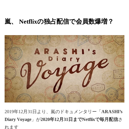
嵐、 Netflixの独占配信で会員数爆増？
2019年12月31日より、嵐のドキュメンタリー「
ARASHI’s
Diary Voyage
」が
2020年12月31日までNetflixで毎月配信
さ
れます