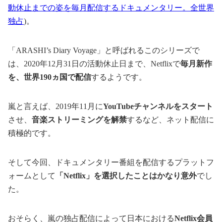
動休止までの姿を毎月配信するドキュメンタリー。全世界
独占
)。
「ARASHI’s Diary Voyage」と呼ばれるこのシリーズで
は、2020年12月31日の活動休止日まで、Netflixで
毎月新作
を、世界190ヵ国で配信
するようです。
嵐と言えば、2019年11月に
YouTubeチャンネルをスタート
させ、
音楽ストリーミングを解禁
するなど、ネット配信に
積極的です。
そして今回、ドキュメンタリー番組を配信するプラットフ
ォームとして
「Netflix」を選択したことはかなり意外
でし
た。
おそらく、嵐の独占配信によって日本における
Netflix会員