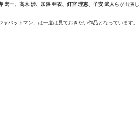
寺 宏一、高木 渉、加隈 亜衣、釘宮 理恵、子安 武人
らが出演し
ジャバットマン」は一度は見ておきたい作品となっています。