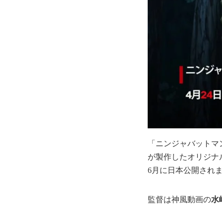
「ニンジャバットマン 
が製作したオリジナル
6月に日本公開され
監督は神風動画の
水