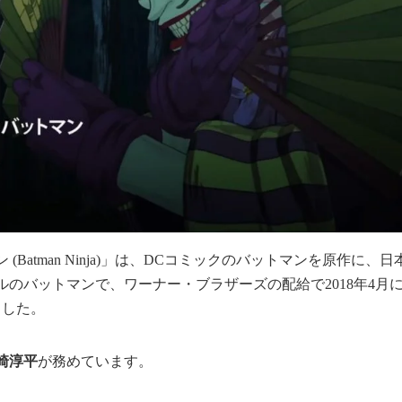
(Batman Ninja)」は、DCコミックのバットマンを原作に
のバットマンで、ワーナー・ブラザーズの配給で2018年4月に
ました。
崎淳平
が務めています。