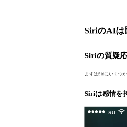
Siriの
Siriの質
まずはSiriにいく
Siriは感情