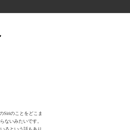
説
のSiriのことをどこま
からないみたいです。
ているという話もあり