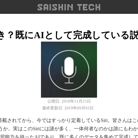
嘘つき？既にAIとして完成している
公開日: 2016年11月25日
最終更新日: 2019年09月03日
e4Sに搭載されてから、今ではすっかり定着しているSiri。皆さんはこ
うか。実はこのSiriには謎が多く、一体何者なのかは誰にもわ
は学習能力を持ったAIであり、既に多くのデータを集めて完成し